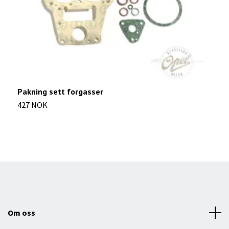
Pakning sett forgasser
M
427 NOK
1
Om oss