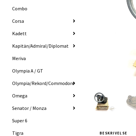
Combo
Corsa
Kadett
Kapitän/Admiral/Diplomat
Meriva
Olympia A / GT
Olympia/Rekord/Commodore
Omega
Senator / Monza
Super 6
Tigra
BESKRIVELSE