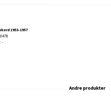
ekord 1953-1957
40478
 -