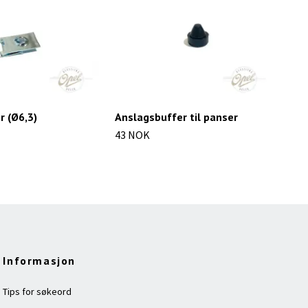
 (Ø6,3)
Anslagsbuffer til panser
Kle
inn
43 NOK
44 
Informasjon
Tips for søkeord