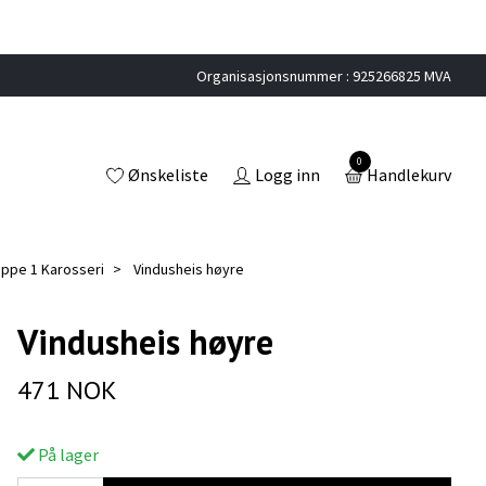
Organisasjonsnummer : 925266825 MVA
0
Ønskeliste
Logg inn
Handlekurv
uppe 1 Karosseri
Vindusheis høyre
Vindusheis høyre
471 NOK
På lager