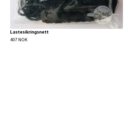
Lastesikringsnett
407 NOK
T
1