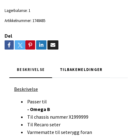
Lagerbalanse:
1
Artikkelnummer:
1748485
Del
BESKRIVELSE
TILBAKEMELDINGER
Beskrivelse
Passer til
- Omega B
Til chassis nummer X1999999
Til Recaro seter
Varmematte til seterygg foran