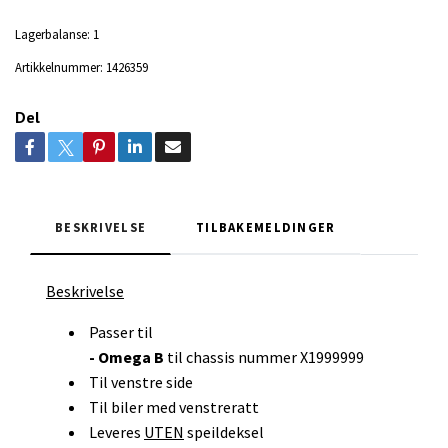
Lagerbalanse:
1
Artikkelnummer:
1426359
Del
BESKRIVELSE
TILBAKEMELDINGER
Beskrivelse
Passer til
- Omega B
til chassis nummer X1999999
Til venstre side
Til biler med venstreratt
Leveres
UTEN
speildeksel