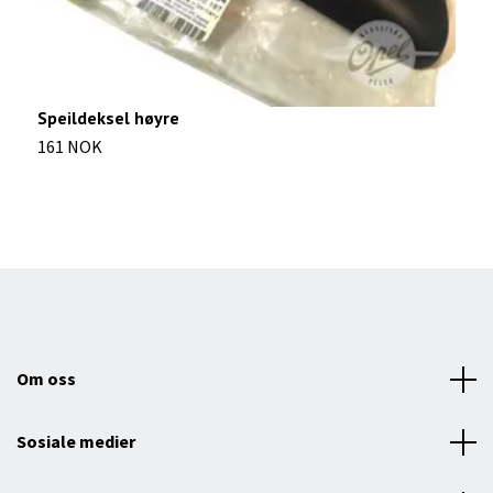
Speildeksel høyre
S
161 NOK
6
Om oss
Sosiale medier