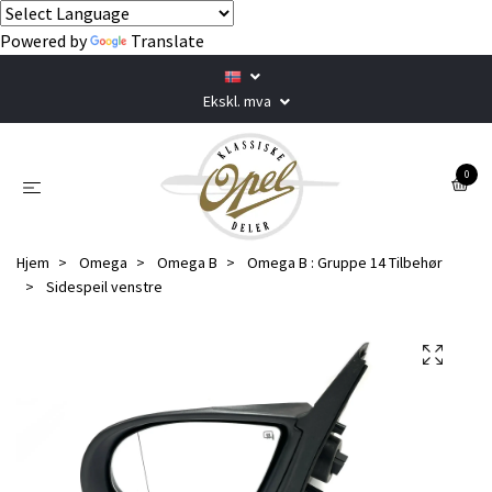
Powered by
Translate
Ekskl. mva
0
Hjem
Omega
Omega B
Omega B : Gruppe 14 Tilbehør
Sidespeil venstre