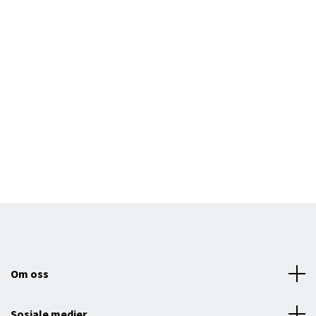
K
6
Om oss
Sosiale medier