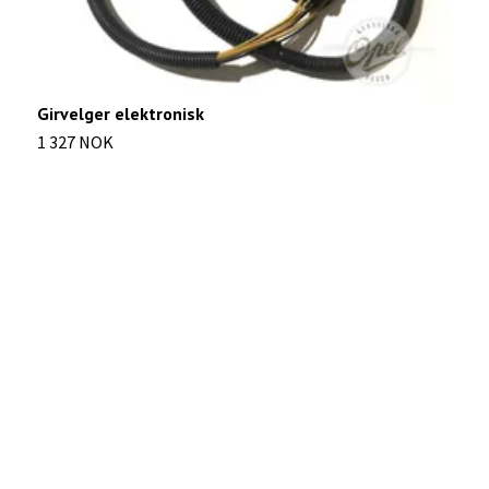
Girvelger elektronisk
1 327 NOK
S
9