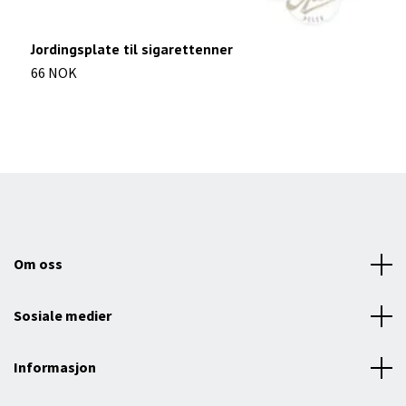
Jordingsplate til sigarettenner
K
66 NOK
9
Om oss
Sosiale medier
Informasjon