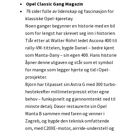
Opel Classic Gang Magazin
76 sider fulle av lidenskap og fascinasjon for
klassiske Opel-kjøretøy.
Noen ganger begynner en historie med en bil
som for lengst har skrevet seg inn i historien.
Tiår etter at Walter Röhrl ledet Ascona 400 til
rally-VM-tittelen, bygde Daniel – bedre kjent
som Manta-Dany – sin egen 400. Hans historie
åpner denne utgaven og står som et symbol
for mange som legger hjerte og tid i Opel-
prosjekter.
Björn har tilpasset sin Astra G med 300 turbo-
hestekrefter millimeterpresist etter egne
behov – funksjonelt og gjennomtenkt ned til
minste detalj. Davor restaurerte sin Opel
Manta B sammen med faren og venner i
Zagreb, og bygde den teknisk omfattende
om, med C20XE-motor, airride-understell og