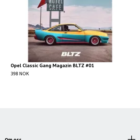
Opel Classic Gang Magazin BLTZ #01
O
398 NOK
1
Om oss