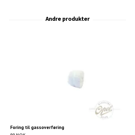
Foring til gassoverføring
K