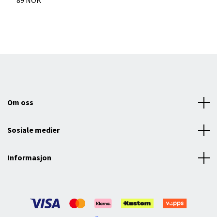
89 NOK
8
Om oss
Sosiale medier
Informasjon