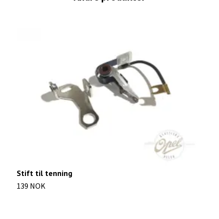
Stift til tenning
R
139 NOK
7