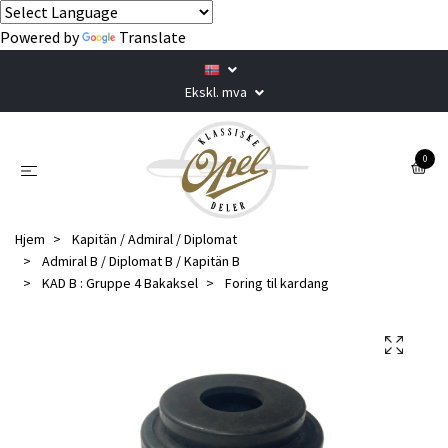
Powered by
Translate
Ekskl. mva
0
Hjem
Kapitän / Admiral / Diplomat
Admiral B / Diplomat B / Kapitän B
KAD B : Gruppe 4 Bakaksel
Foring til kardang