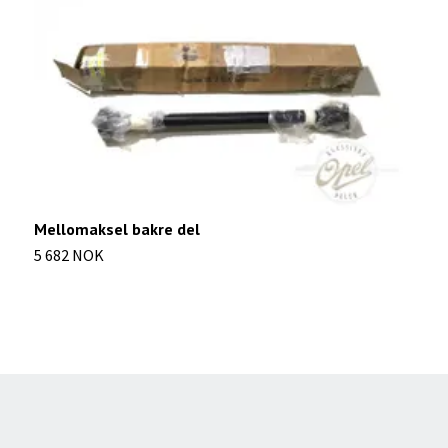
Mellomaksel bakre del
S
5 682 NOK
2