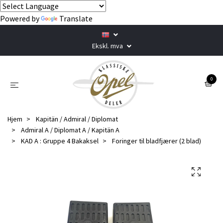
Powered by
Translate
Ekskl. mva
0
Hjem
Kapitän / Admiral / Diplomat
Admiral A / Diplomat A / Kapitän A
KAD A : Gruppe 4 Bakaksel
Foringer til bladfjærer (2 blad)