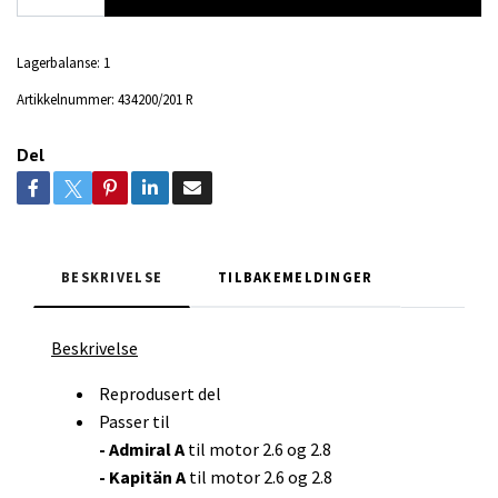
Lagerbalanse:
1
Artikkelnummer:
434200/201 R
Del
BESKRIVELSE
TILBAKEMELDINGER
Beskrivelse
Reprodusert del
Passer til
- Admiral A
til motor 2.6 og 2.8
- Kapitän A
til motor 2.6 og 2.8