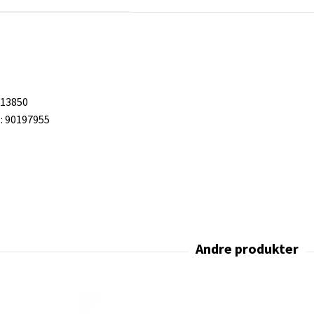
713850
 90197955