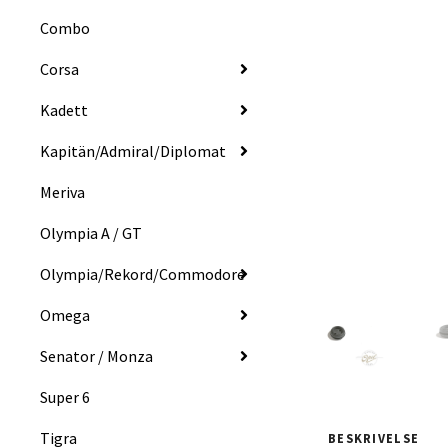
Combo
Corsa
Kadett
Kapitän/Admiral/Diplomat
Meriva
Olympia A / GT
Olympia/Rekord/Commodore
Omega
Senator / Monza
Super 6
Tigra
BESKRIVELSE