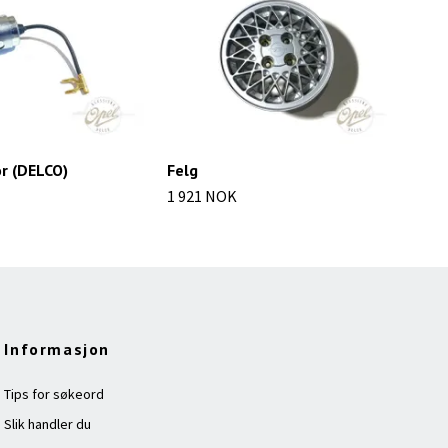
r (DELCO)
Felg
Fel
1 921 NOK
2 4
Informasjon
Tips for søkeord
Slik handler du