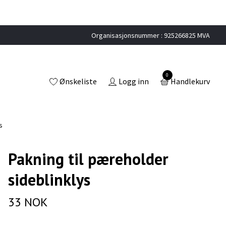
Organisasjonsnummer : 925266825 MVA
0
Ønskeliste
Logg inn
Handlekurv
s
Pakning til pæreholder
sideblinklys
33 NOK