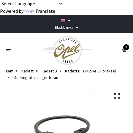
Powered by
Translate
Ekskl. mva
0
Hjem
Kadett
Kadett D
Kadett D : Gruppe 3 Foraksel
Låsering til hjullager foran