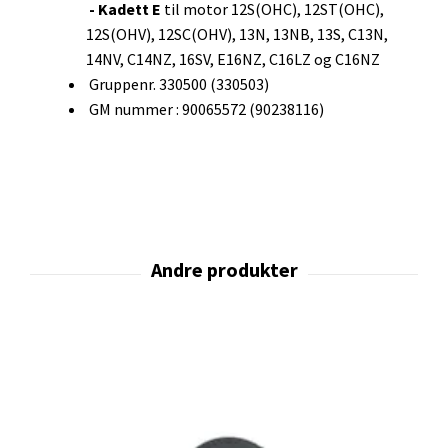
- Kadett E
til motor 12S(OHC), 12ST(OHC),
12S(OHV), 12SC(OHV), 13N, 13NB, 13S, C13N,
14NV, C14NZ, 16SV, E16NZ, C16LZ og C16NZ
Gruppenr. 330500 (330503)
GM nummer : 90065572 (90238116)