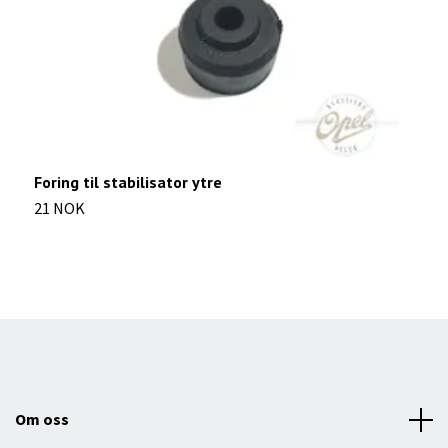
Foring til stabilisator ytre
S
21 NOK
7
Om oss