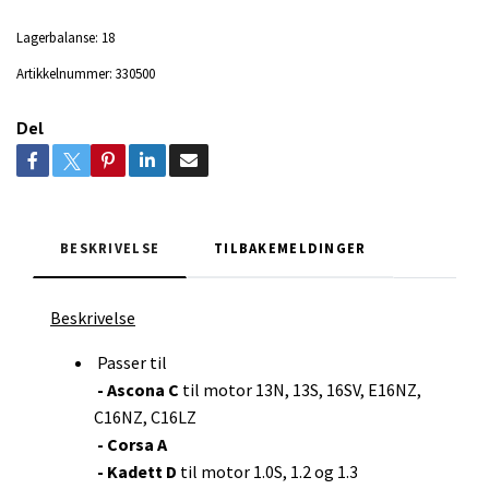
Lagerbalanse:
18
Artikkelnummer:
330500
Del
BESKRIVELSE
TILBAKEMELDINGER
Beskrivelse
Passer til
- Ascona C
til motor 13N, 13S, 16SV, E16NZ,
C16NZ, C16LZ
- Corsa A
- Kadett D
til motor 1.0S, 1.2 og 1.3