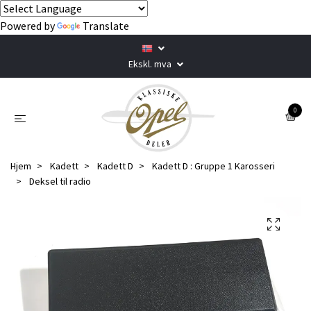
Powered by
Translate
Ekskl. mva
0
Hjem
Kadett
Kadett D
Kadett D : Gruppe 1 Karosseri
Deksel til radio