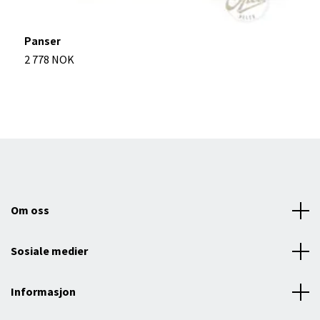
Panser
D
2 778 NOK
2
Om oss
Sosiale medier
Informasjon