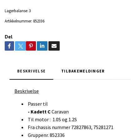
Lagerbalanse:
3
Artikkelnummer:
852336
Del
BESKRIVELSE
TILBAKEMELDINGER
Beskrivelse
Passer til
- Kadett C
Caravan
Til motor : 1.0S og 1.2S
Fra chassis nummer 72827863, 75281271
Gruppenr. 852336