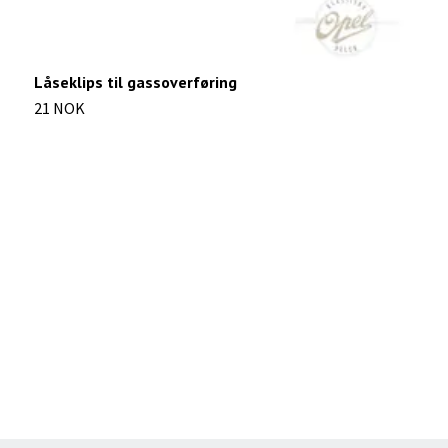
Låseklips til gassoverføring
E
21 NOK
1