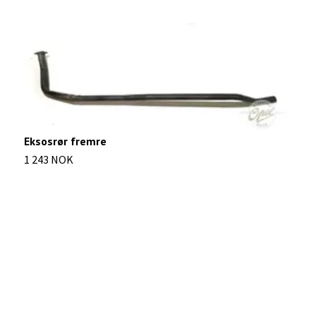
Eksosrør fremre
1 243 NOK
L
1