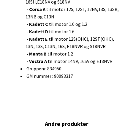
16SH,E18NV og S18NV
- Corsa A
til motor 12S, 12ST, 12NV,13S, 13SB,
13NB og C13N
- Kadett C
til motor 1.0 og 1.2
- Kadett D
til motor 1.6
- Kadett E
til motor 12S(OHC), 12ST(OHC),
13N, 13S, C13N, 16S, E18NVR og S18NVR
- Manta B
til motor 1.2
- Vectra A
til motor 14NV, 16SV og E18NVR
Gruppenr. 834950
GM nummer : 90093317