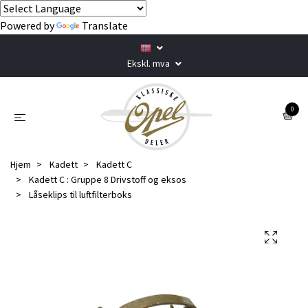
Powered by
Translate
Ekskl. mva
0
Hjem
Kadett
Kadett C
Kadett C : Gruppe 8 Drivstoff og eksos
Låseklips til luftfilterboks