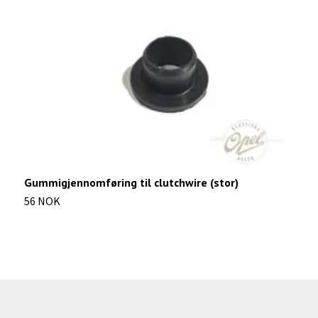
Gummigjennomføring til clutchwire (stor)
B
56 NOK
1