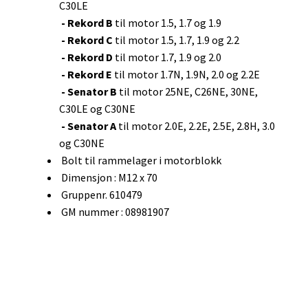
C30LE
- Rekord B
til motor 1.5, 1.7 og 1.9
- Rekord C
til motor 1.5, 1.7, 1.9 og 2.2
- Rekord D
til motor 1.7, 1.9 og 2.0
- Rekord E
til motor 1.7N, 1.9N, 2.0 og 2.2E
- Senator B
til motor 25NE, C26NE, 30NE,
C30LE og C30NE
- Senator A
til motor 2.0E, 2.2E, 2.5E, 2.8H, 3.0
og C30NE
Bolt til rammelager i motorblokk
Dimensjon : M12 x 70
Gruppenr. 610479
GM nummer : 08981907