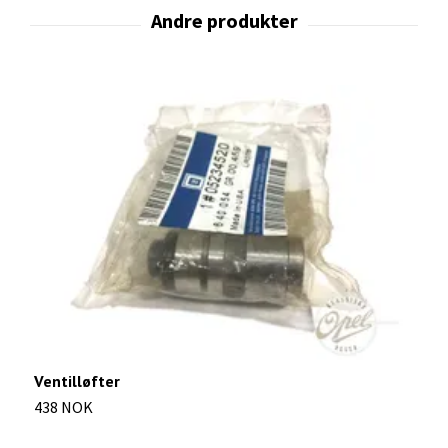
Ventilløfter
B
438 NOK
1