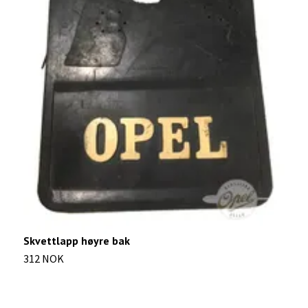
R
1
Skvettlapp høyre bak
312 NOK