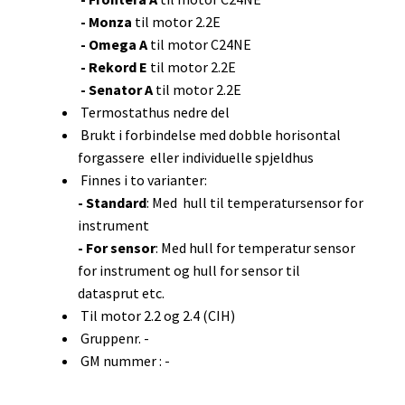
- Monza
til motor 2.2E
- Omega A
til motor C24NE
- Rekord E
til motor 2.2E
- Senator A
til motor 2.2E
Termostathus nedre del
Brukt i forbindelse med dobble horisontal
forgassere eller individuelle spjeldhus
Finnes i to varianter:
- Standard
: Med hull til temperatursensor for
instrument
- For sensor
: Med hull for temperatur sensor
for instrument og hull for sensor til
datasprut etc.
Til motor 2.2 og 2.4 (CIH)
Gruppenr. -
GM nummer : -