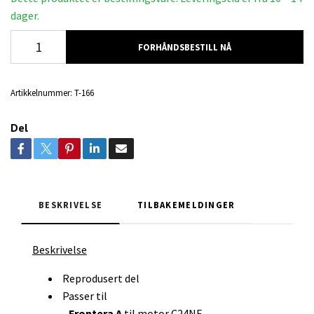
dager.
FORHÅNDSBESTILL NÅ
Artikkelnummer:
T-166
Del
BESKRIVELSE
TILBAKEMELDINGER
Beskrivelse
Reprodusert del
Passer til
- Frontera A
til motor C24NE