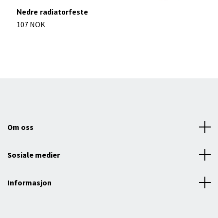
Nedre radiatorfeste
R
107 NOK
2
Om oss
Sosiale medier
Informasjon