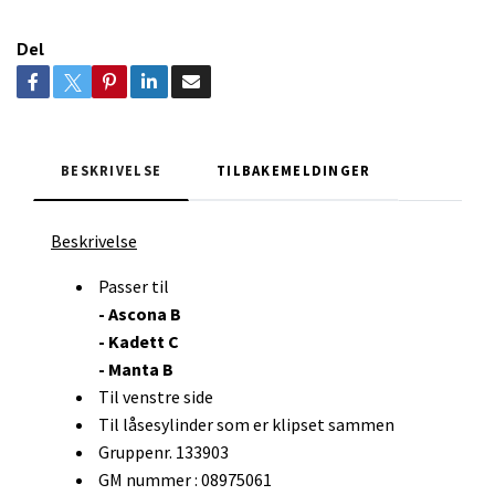
Del
BESKRIVELSE
TILBAKEMELDINGER
Beskrivelse
Passer til
- Ascona B
- Kadett C
- Manta B
Til venstre side
Til låsesylinder som er klipset sammen
Gruppenr. 133903
GM nummer : 08975061