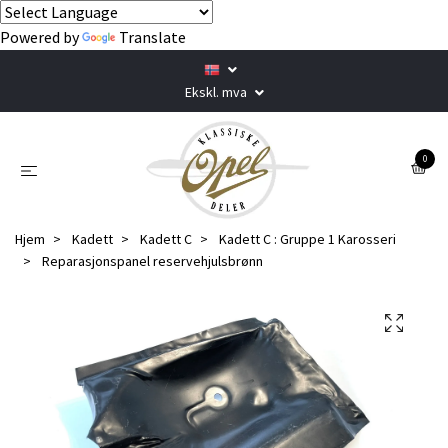
Powered by
Translate
Ekskl. mva
0
Hjem
Kadett
Kadett C
Kadett C : Gruppe 1 Karosseri
Reparasjonspanel reservehjulsbrønn