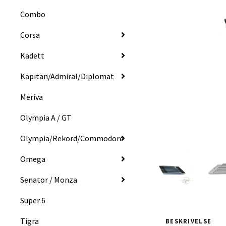
Combo
Corsa
Kadett
Kapitän/Admiral/Diplomat
Meriva
Olympia A / GT
Olympia/Rekord/Commodore
Omega
Senator / Monza
Super 6
Tigra
BESKRIVELSE