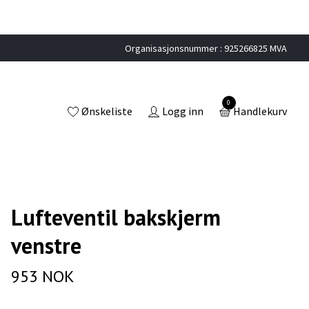
Organisasjonsnummer : 925266825 MVA
0
Ønskeliste
Logg inn
Handlekurv
Lufteventil bakskjerm
venstre
953 NOK