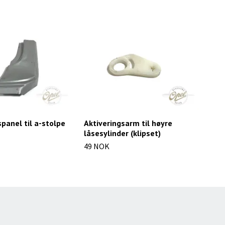
panel til a-stolpe
Aktiveringsarm til høyre
Skr
låsesylinder (klipset)
11 
49 NOK