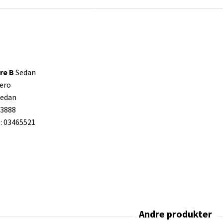
re B
Sedan
ero
Sedan
83888
 03465521