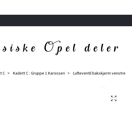
t C
Kadett C : Gruppe 1 Karosseri
Lufteventil bakskjerm venstre