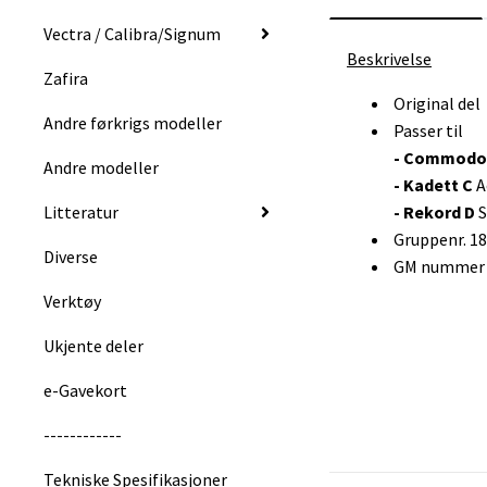
Vectra / Calibra/Signum
Beskrivelse
Zafira
Original del
Andre førkrigs modeller
Passer til
- Commodo
Andre modeller
- Kadett C
A
Litteratur
- Rekord D
Gruppenr. 1
Diverse
GM nummer :
Verktøy
Ukjente deler
e-Gavekort
------------
Tekniske Spesifikasjoner