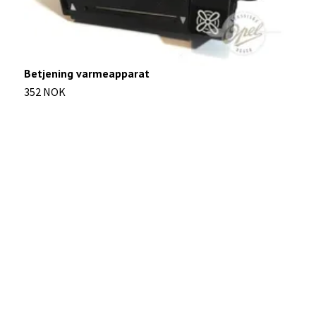
Betjening varmeapparat
352 NOK
V
1