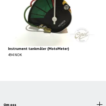
Instrument tankmåler (MotoMeter)
S
494 NOK
4
Om oss