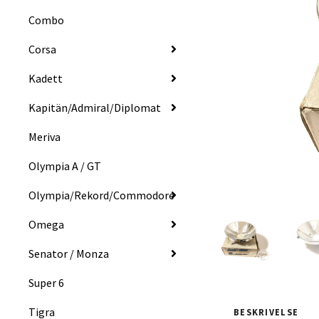
Combo
Corsa
Kadett
Kapitän/Admiral/Diplomat
Meriva
Olympia A / GT
Olympia/Rekord/Commodore
Omega
Senator / Monza
Super 6
Tigra
BESKRIVELSE