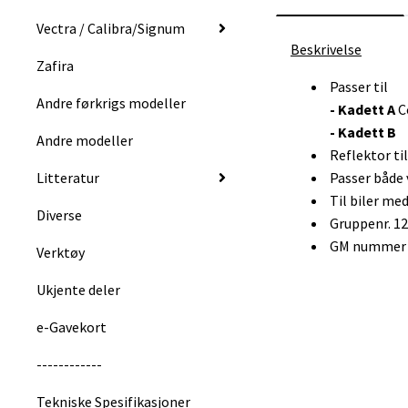
Vectra / Calibra/Signum
Beskrivelse
Zafira
Passer til
Andre førkrigs modeller
- Kadett A
C
- Kadett B
Andre modeller
Reflektor ti
Litteratur
Passer både 
Til biler med
Diverse
Gruppenr. 1
GM nummer :
Verktøy
Ukjente deler
e-Gavekort
------------
Tekniske Spesifikasjoner