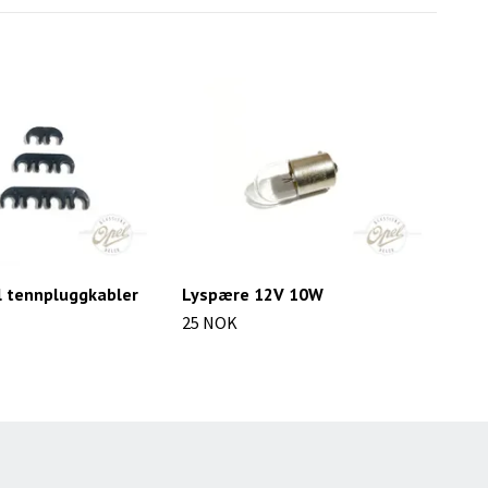
l tennpluggkabler
Lyspære 12V 10W
Lys
(BA
25 NOK
34 