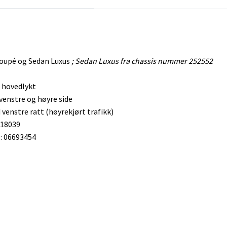
oupé og Sedan Luxus
; Sedan Luxus fra chassis nummer 252552
l hovedlykt
venstre og høyre side
 venstre ratt (høyrekjørt trafikk)
218039
 06693454