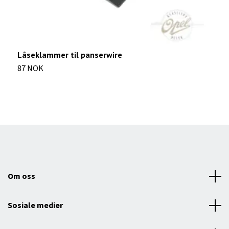
Låseklammer til panserwire
S
87 NOK
2
Om oss
Sosiale medier