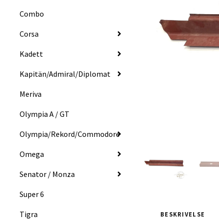
Combo
Corsa
Kadett
Kapitän/Admiral/Diplomat
Meriva
Olympia A / GT
Olympia/Rekord/Commodore
Omega
Senator / Monza
Super 6
Tigra
BESKRIVELSE