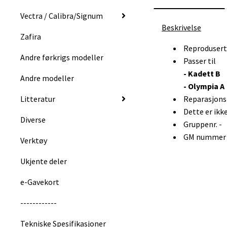
Vectra / Calibra/Signum
Beskrivelse
Zafira
Reprodusert
Andre førkrigs modeller
Passer til
- Kadett B
Andre modeller
- Olympia A
Litteratur
Reparasjonsp
Dette er ikk
Diverse
Gruppenr. -
GM nummer :
Verktøy
Ukjente deler
e-Gavekort
------------
Tekniske Spesifikasjoner