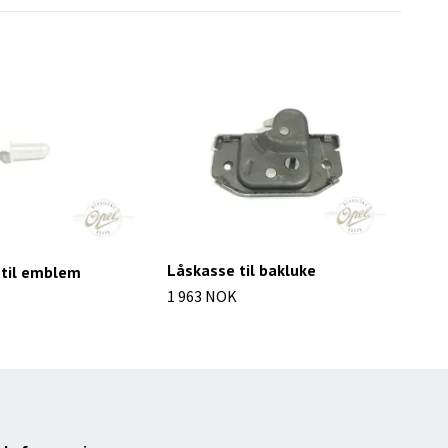
Låskasse til bakluke
Emb
 til emblem
1 963 NOK
786