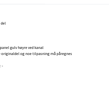
 del
anel gulv høyre ved kanal
e originaldel og noe tilpasning må påregnes
 -