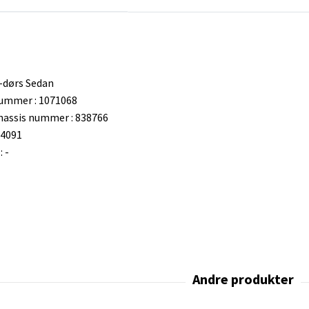
-dørs Sedan
nummer : 1071068
chassis nummer : 838766
34091
 -