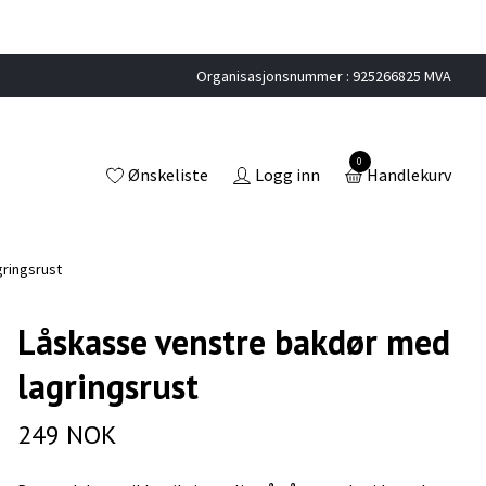
Organisasjonsnummer : 925266825 MVA
0
Ønskeliste
Logg inn
Handlekurv
ringsrust
Låskasse venstre bakdør med
lagringsrust
249 NOK