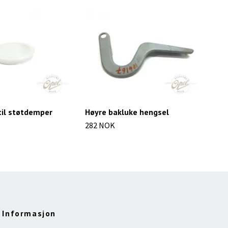
til støtdemper
Høyre bakluke hengsel
Emb
282 NOK
786
Informasjon