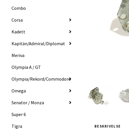
Combo
Corsa
Kadett
Kapitän/Admiral/Diplomat
Meriva
Olympia A / GT
Olympia/Rekord/Commodore
Omega
Senator / Monza
Super 6
Tigra
BESKRIVELSE