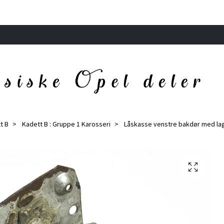
t B
Kadett B : Gruppe 1 Karosseri
Låskasse venstre bakdør med lag