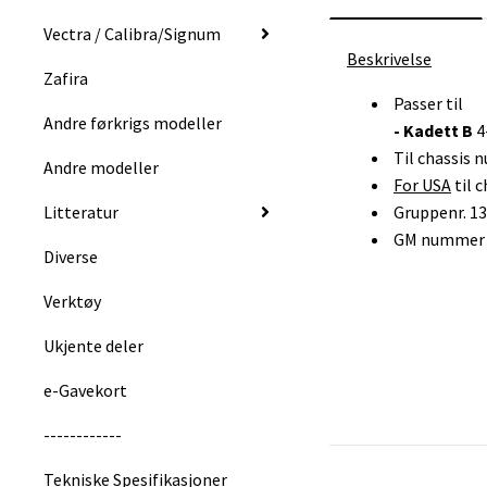
Vectra / Calibra/Signum
Beskrivelse
Zafira
Passer til
Andre førkrigs modeller
- Kadett B
4
Til chassis 
Andre modeller
For USA
til 
Litteratur
Gruppenr. 1
GM nummer :
Diverse
Verktøy
Ukjente deler
e-Gavekort
------------
Tekniske Spesifikasjoner