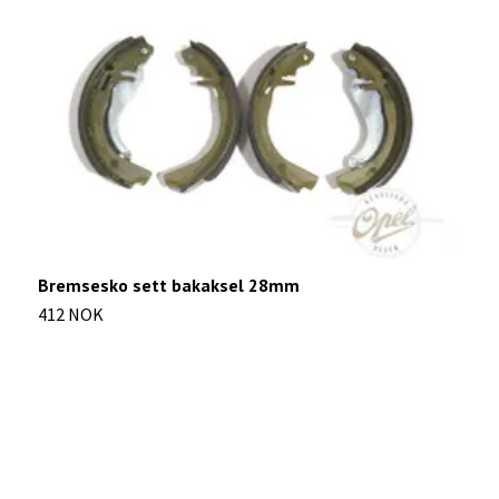
Bremsesko sett bakaksel 28mm
H
412 NOK
7