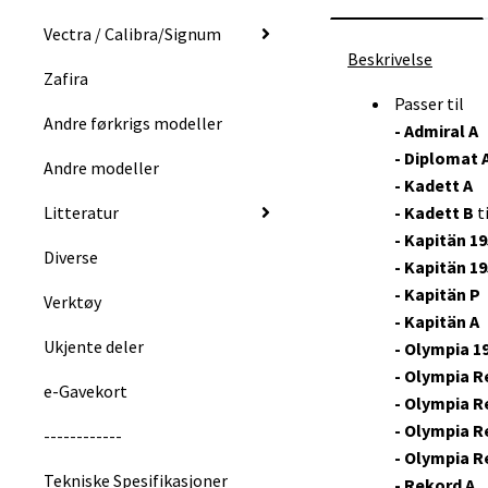
Vectra / Calibra/Signum
Beskrivelse
Zafira
Passer til
Andre førkrigs modeller
- Admiral A
- Diplomat 
Andre modeller
- Kadett A
Litteratur
- Kadett B
t
- Kapitän 1
Diverse
- Kapitän 1
- Kapitän P
Verktøy
- Kapitän A
Ukjente deler
- Olympia 1
- Olympia R
e-Gavekort
- Olympia R
- Olympia R
------------
- Olympia R
Tekniske Spesifikasjoner
- Rekord A