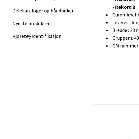
- Rekord B
Delekataloger og håndbøker
Gummimellom
Leveres i le
Nyeste produkter
Bredde : 28
Kjøretøy identifikasjon
Gruppenr. 4
GM nummer :