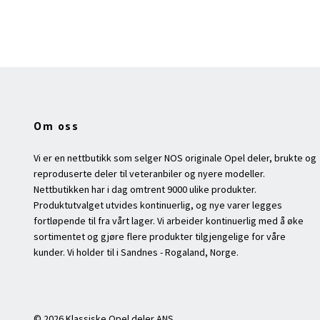
Om oss
Vi er en nettbutikk som selger NOS originale Opel deler, brukte og
reproduserte deler til veteranbiler og nyere modeller.
Nettbutikken har i dag omtrent 9000 ulike produkter.
Produktutvalget utvides kontinuerlig, og nye varer legges
fortløpende til fra vårt lager. Vi arbeider kontinuerlig med å øke
sortimentet og gjøre flere produkter tilgjengelige for våre
kunder. Vi holder til i Sandnes - Rogaland, Norge.
© 2026 Klassiske Opel deler ANS