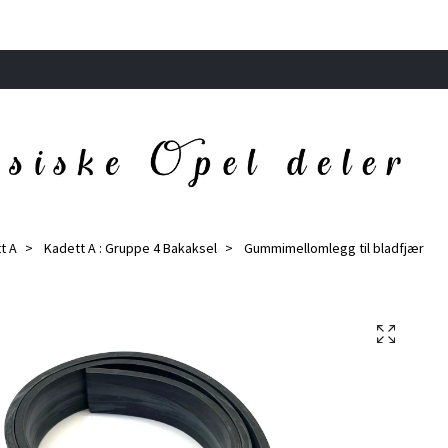
t A
Kadett A : Gruppe 4 Bakaksel
Gummimellomlegg til bladfjær