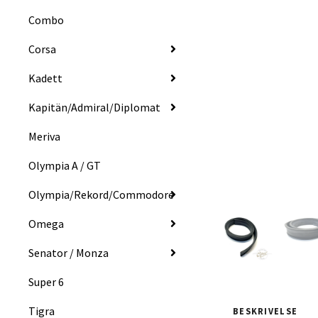
Combo
Corsa
Kadett
Kapitän/Admiral/Diplomat
Meriva
Olympia A / GT
Olympia/Rekord/Commodore
Omega
Senator / Monza
Super 6
Tigra
BESKRIVELSE