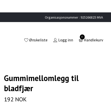
Organisasjonsnummer : 925266825 MVA
0
Ønskeliste
Logg inn
Handlekurv
Gummimellomlegg til
bladfjær
192 NOK