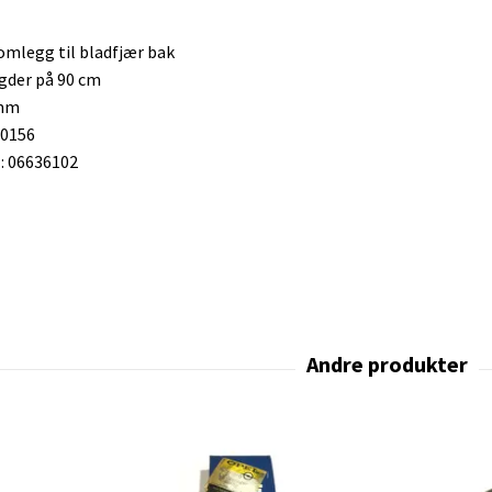
legg til bladfjær bak
ngder på 90 cm
 mm
30156
 06636102