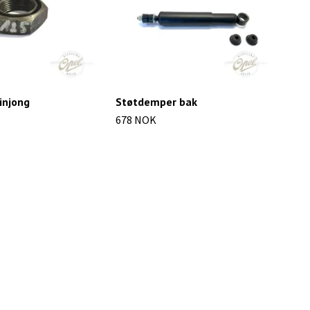
pinjong
Støtdemper bak
Krym
(OH
678 NOK
163