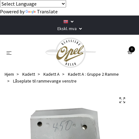
Powered by
Translate
Ekskl. mva
0
Hjem
Kadett
Kadett A
Kadett A : Gruppe 2 Ramme
Låseplate til rammevange venstre