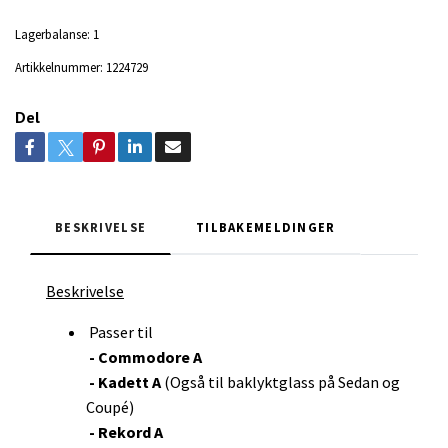
Lagerbalanse:
1
Artikkelnummer:
1224729
Del
BESKRIVELSE
TILBAKEMELDINGER
Beskrivelse
Passer til
- Commodore A
- Kadett A
(Også til baklyktglass på Sedan og
Coupé)
- Rekord A