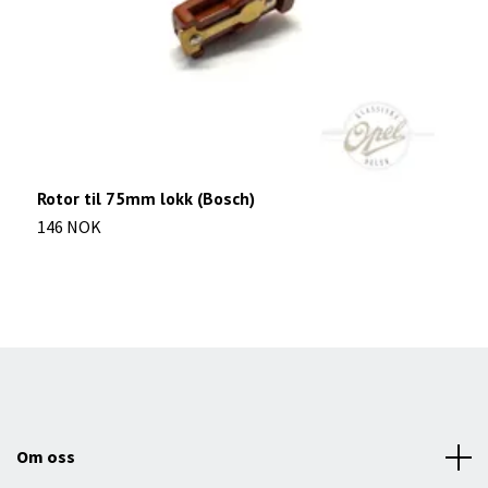
Rotor til 75mm lokk (Bosch)
L
146 NOK
4
Om oss