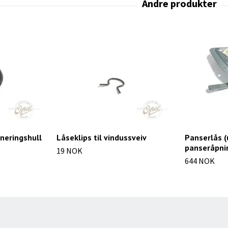
neringshull
Låseklips til vindussveiv
Panserlås (
panseråpni
19 NOK
644 NOK