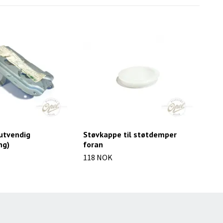
utvendig
Støvkappe til støtdemper
Fjæ
ng)
foran
63 
118 NOK