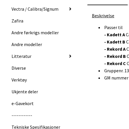
Vectra / Calibra/Signum
Beskrivelse
Zafira
Passer til
Andre førkrigs modeller
- Kadett A
C
- Kadett B
C
Andre modeller
- Rekord A
C
Litteratur
- Rekord B
C
- Rekord C
C
Diverse
Gruppenr. 1
GM nummer :
Verktøy
Ukjente deler
e-Gavekort
------------
Tekniske Spesifikasjoner