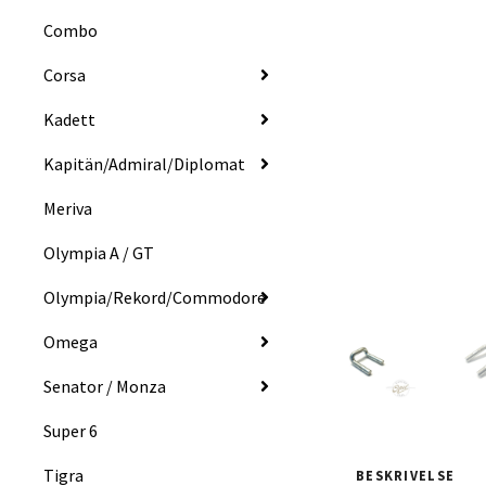
Combo
Corsa
Kadett
Kapitän/Admiral/Diplomat
Meriva
Olympia A / GT
Olympia/Rekord/Commodore
Omega
Senator / Monza
Super 6
Tigra
BESKRIVELSE