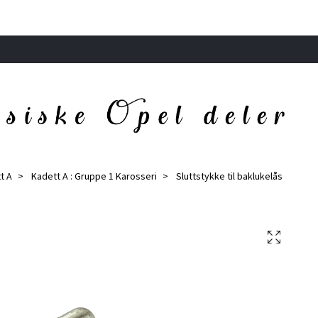
t A
Kadett A : Gruppe 1 Karosseri
Sluttstykke til baklukelås