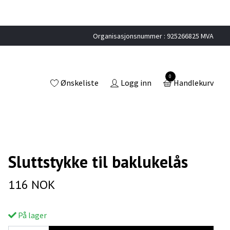
Organisasjonsnummer : 925266825 MVA
0
Ønskeliste
Logg inn
Handlekurv
Sluttstykke til baklukelås
116 NOK
På lager