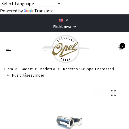
Powered by
Translate
Ekskl. mva
0
Hjem
Kadett
Kadett A
Kadett A : Gruppe 1 Karosseri
Hus til låsesylinder