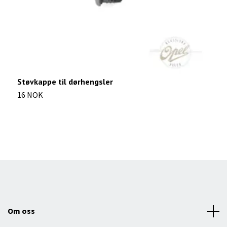
Støvkappe til dørhengsler
L
16 NOK
1
Om oss