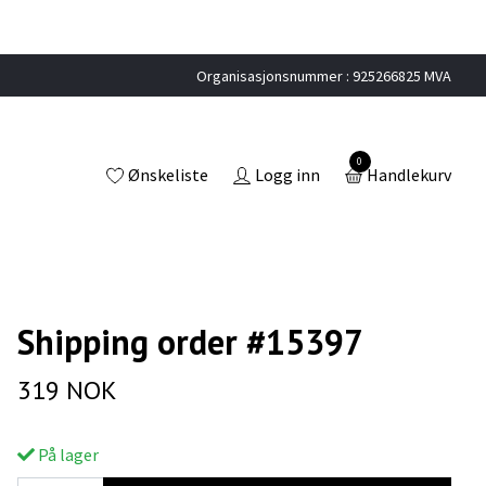
Organisasjonsnummer : 925266825 MVA
0
Ønskeliste
Logg inn
Handlekurv
Shipping order #15397
319 NOK
På lager