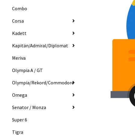
Combo
Corsa
Kadett
Kapitän/Admiral/Diplomat
Meriva
Olympia A / GT
Olympia/Rekord/Commodore
Omega
Senator / Monza
Super 6
Tigra