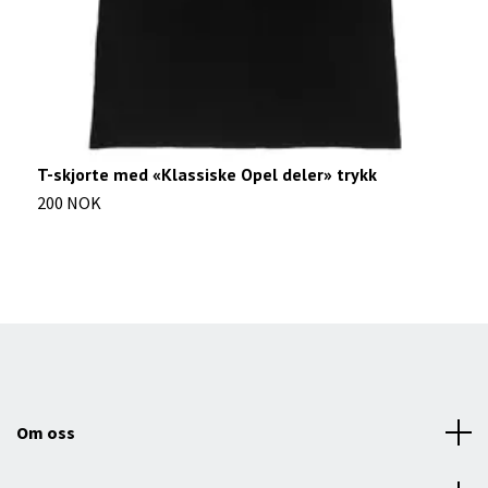
V
5
T-skjorte med «Klassiske Opel deler» trykk
200 NOK
Om oss