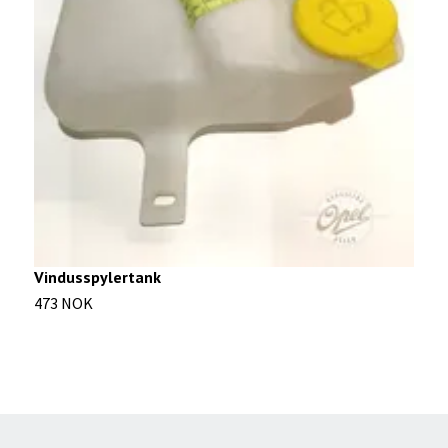
L
3
Vindusspylertank
473 NOK