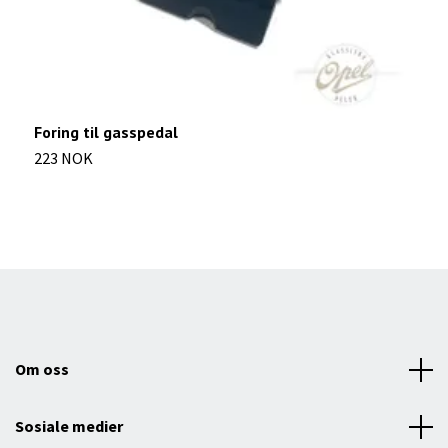
Foring til gasspedal
K
223 NOK
8
Om oss
Sosiale medier