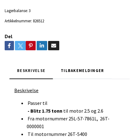
Lagerbalanse:
3
Artikkelnummer:
826512
Del
BESKRIVELSE
TILBAKEMELDINGER
Beskrivelse
Passer til
- Blitz 1.75 tonn
til motor 2.5 og 2.6
Fra motornummer 25L-57-7861L, 26T-
0000001
Til motornummer 26T-5400