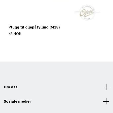
Plugg til oljepåfylling (M18)
S
43 NOK
2
Om oss
Sosiale medier