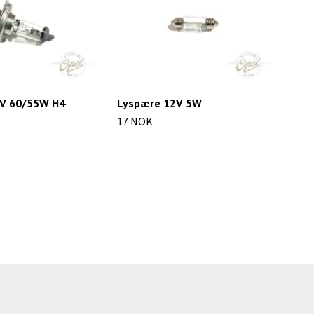
V 60/55W H4
Lyspære 12V 5W
Lyk
17 NOK
408