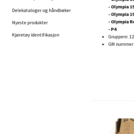
-
Olympia 1
Delekataloger og håndbøker
-
Olympia
1
-
Olympia R
Nyeste produkter
-
P4
Kjøretøy identifikasjon
Gruppenr. 1
GM nummer :