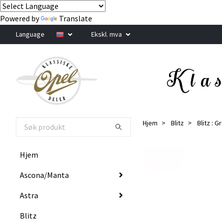
Powered by
Translate
Language
Ekskl. mva
Hjem
Blitz
Blitz : 
Hjem
Ascona/Manta
Astra
Blitz