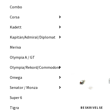
Combo
Corsa
Kadett
Kapitän/Admiral/Diplomat
Meriva
Olympia A / GT
Olympia/Rekord/Commodore
Omega
Senator / Monza
Super 6
Tigra
BESKRIVELSE