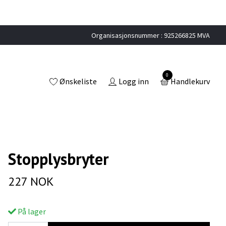
Organisasjonsnummer : 925266825 MVA
0
Ønskeliste
Logg inn
Handlekurv
Stopplysbryter
227 NOK
På lager