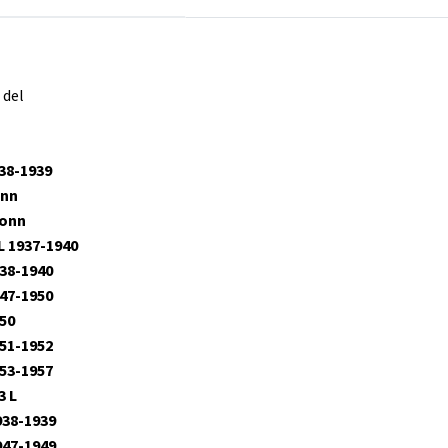
 del
38-1939
onn
 tonn
L 1937-1940
38-1940
47-1950
50
51-1952
53-1957
3 L
938-1939
947-1949