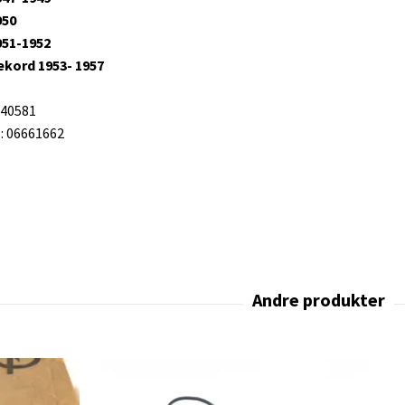
950
951-1952
ekord
1953- 1957
240581
 06661662