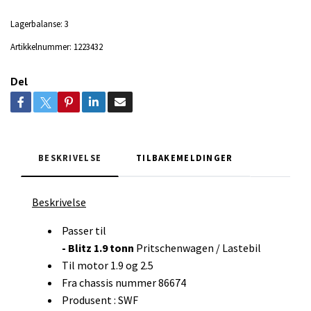
Lagerbalanse:
3
Artikkelnummer:
1223432
Del
BESKRIVELSE
TILBAKEMELDINGER
Beskrivelse
Passer til
-
Blitz 1.9 tonn
Pritschenwagen / Lastebil
Til motor 1.9 og 2.5
Fra chassis nummer 86674
Produsent : SWF