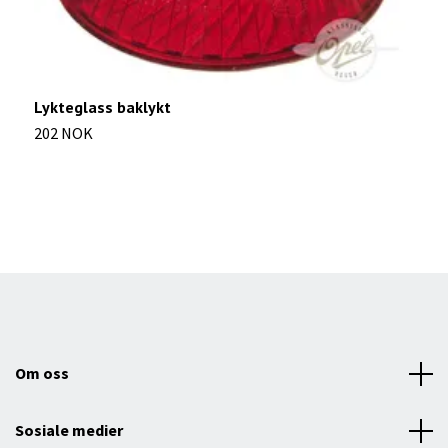
Lykteglass baklykt
B
202 NOK
3
Om oss
Sosiale medier