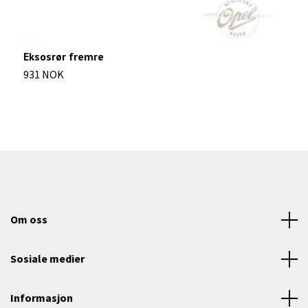
Eksosrør fremre
E
931 NOK
9
Om oss
Sosiale medier
Informasjon