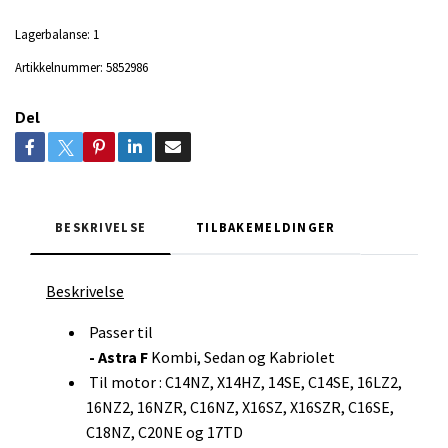
Lagerbalanse:
1
Artikkelnummer:
5852986
Del
BESKRIVELSE
TILBAKEMELDINGER
Beskrivelse
Passer til
- Astra F
Kombi, Sedan og Kabriolet
Til motor : C14NZ, X14HZ, 14SE, C14SE, 16LZ2,
16NZ2, 16NZR, C16NZ, X16SZ, X16SZR, C16SE,
C18NZ, C20NE og 17TD