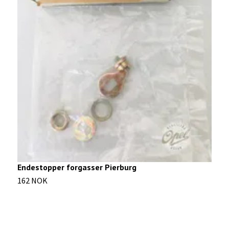
V
7
Endestopper forgasser Pierburg
162 NOK