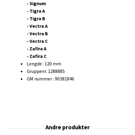
- Signum
- Tigra A
- Tigra B
- Vectra A
- Vectra B
- Vectra C
- Zafira A
- Zafira C
Lengde : 120 mm
Gruppenr. 1288885
GM nummer : 90381846