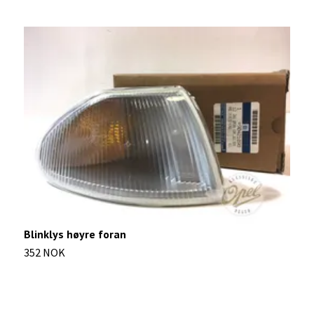
Blinklys høyre foran
H
352 NOK
1