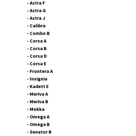
- Astra F
- Astra G
- Astra J
- Calibra
- Combo B
- Corsa A
- Corsa B
- Corsa D
- Corsa E
- Frontera A
- Insignia
- Kadett E
- Meriva A
- Meriva B
- Mokka
- Omega A
- Omega B
- Senator B