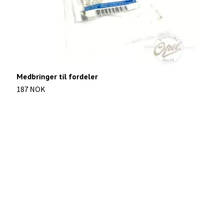
Medbringer til fordeler
L
187 NOK
1