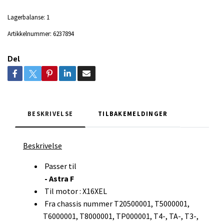
Lagerbalanse:
1
Artikkelnummer:
6237894
Del
BESKRIVELSE
TILBAKEMELDINGER
Beskrivelse
Passer til
- Astra F
Til motor : X16XEL
Fra chassis nummer T20500001, T5000001,
T6000001, T8000001, TP000001, T4-, TA-, T3-,