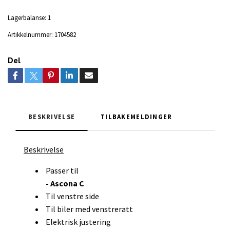
Lagerbalanse:
1
Artikkelnummer:
1704582
Del
BESKRIVELSE
TILBAKEMELDINGER
Beskrivelse
Passer til
- Ascona C
Til venstre side
Til biler med venstreratt
Elektrisk justering