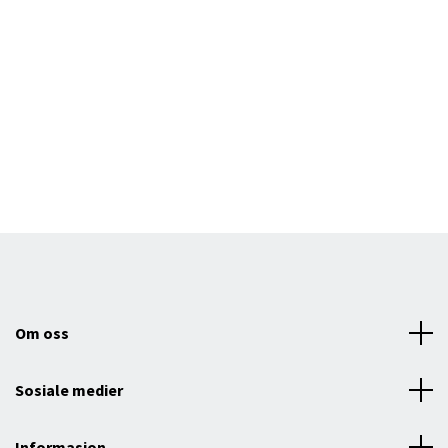
V
1
Om oss
Sosiale medier
Informasjon