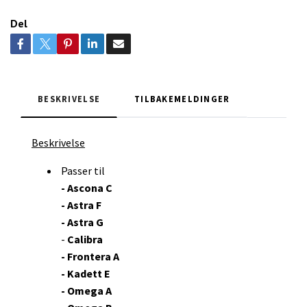
Del
BESKRIVELSE
TILBAKEMELDINGER
Beskrivelse
Passer til
- Ascona C
- Astra F
- Astra G
-
Calibra
- Frontera A
-
Kadett E
- Omega A