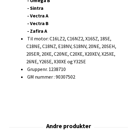
-
Omega B
- Sintra
- Vectra A
- Vectra B
-
Zafira A
Til motor: C16LZ2, C16NZ2, X16SZ, 18SE,
C18NE, C18NZ, E18NV, S18NV, 20NE, 20SEH,
20SER, 20XE, C20NE, C20XE, X20XEV, X25XE,
26NE, Y26SE, X30XE og Y32SE
Gruppenr. 1238710
GM nummer : 90307502