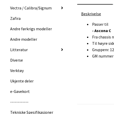
Vectra / Calibra/Signum
Beskrivelse
Zafira
Passer til
Andre førkrigs modeller
- Ascona C
Fra chassis
Andre modeller
Til høyre sid
Litteratur
Gruppenr. 1
GM nummer :
Diverse
Verktøy
Ukjente deler
e-Gavekort
------------
Tekniske Spesifikasjoner