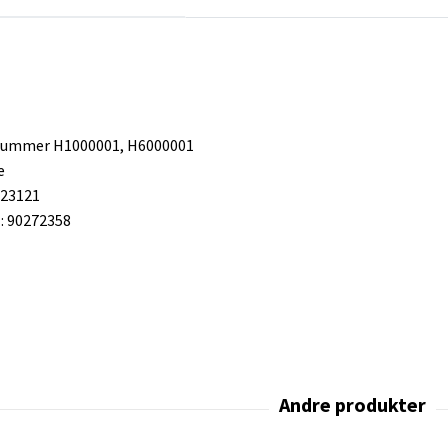
 nummer H1000001, H6000001
e
223121
 90272358