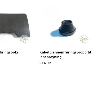
sikringsboks
Kabelgjennomføringspropp til
Lys
innsprøyning
(BA
97 NOK
34 