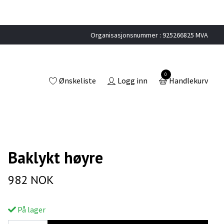
Organisasjonsnummer : 925266825 MVA
0
Ønskeliste
Logg inn
Handlekurv
Baklykt høyre
982 NOK
På lager