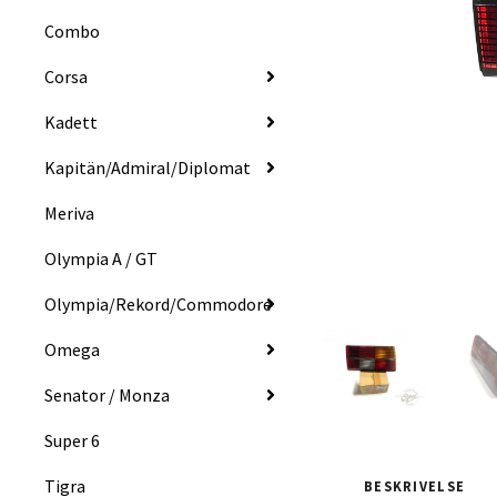
Combo
Corsa
Kadett
Kapitän/Admiral/Diplomat
Meriva
Olympia A / GT
Olympia/Rekord/Commodore
Omega
Senator / Monza
Super 6
Tigra
BESKRIVELSE